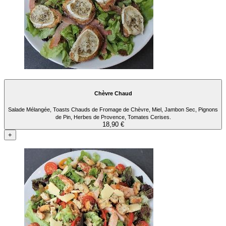
Chèvre Chaud
Salade Mélangée, Toasts Chauds de Fromage de Chèvre, Miel, Jambon Sec, Pignons
de Pin, Herbes de Provence, Tomates Cerises.
18,90 €
+