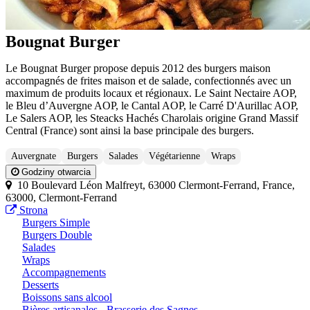
Bougnat Burger
Le Bougnat Burger propose depuis 2012 des burgers maison
accompagnés de frites maison et de salade, confectionnés avec un
maximum de produits locaux et régionaux. Le Saint Nectaire AOP,
le Bleu d’Auvergne AOP, le Cantal AOP, le Carré D'Aurillac AOP,
Le Salers AOP, les Steacks Hachés Charolais origine Grand Massif
Central (France) sont ainsi la base principale des burgers.
Auvergnate
Burgers
Salades
Végétarienne
Wraps
Godziny otwarcia
10 Boulevard Léon Malfreyt, 63000 Clermont-Ferrand, France,
63000, Clermont-Ferrand
Strona
Burgers Simple
Burgers Double
Salades
Wraps
Accompagnements
Desserts
Boissons sans alcool
Bières artisanales - Brasserie des Sagnes