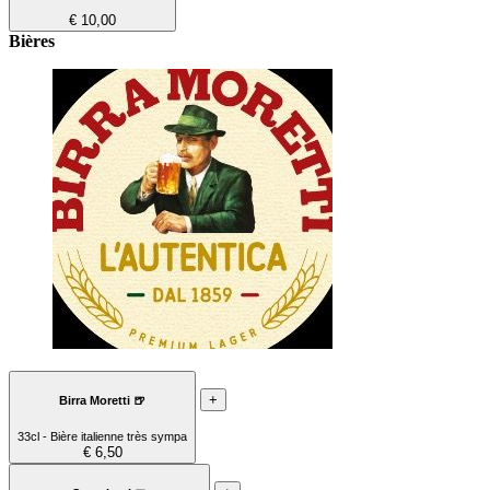
€ 10,00
Bières
+
Birra Moretti 🍺
33cl - Bière italienne très sympa
€ 6,50