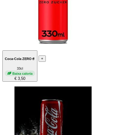
+
Coca-Cola ZERO🥤
33cl
Baixa caloria
€ 3,50