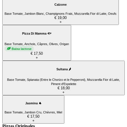
Calzone
Base Tomate, Jambon Blanc, Champignons Frais, Mozzarella Fior di Latte, Oeufs
€ 19,00
+
Pizza Di Mamma 🐟
Base Tomate, Anchois, Câpres, Olives, Origan
Baixa lactose
€ 17,50
+
Sultana 🌶️
Base Tomate, Spianata (Entre le Chorizo et le Pepperoni), Mozzarella Fior di Latte,
Piment d'Espelette
€ 18,00
+
Jasmina 🐐
Base Tomate, Jambon Cru, Chèvres, Miel
€ 17,50
+
Pizzas Originales