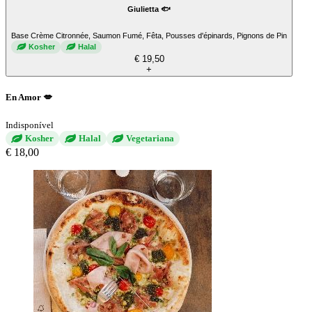
Giulietta 🐟
Base Crème Citronnée, Saumon Fumé, Fêta, Pousses d'épinards, Pignons de Pin
Kosher
Halal
€ 19,50
+
En Amor 💋
Indisponível
Kosher
Halal
Vegetariana
€ 18,00