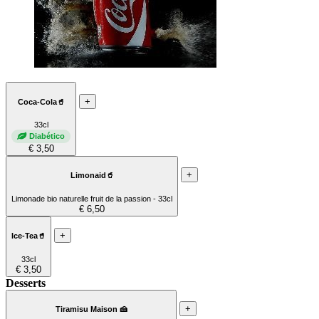
+
Coca-Cola🥤
33cl
Diabético
€ 3,50
+
Limonaid🥤
Limonade bio naturelle fruit de la passion - 33cl
€ 6,50
+
Ice-Tea🥤
33cl
€ 3,50
Desserts
+
Tiramisu Maison 🍰