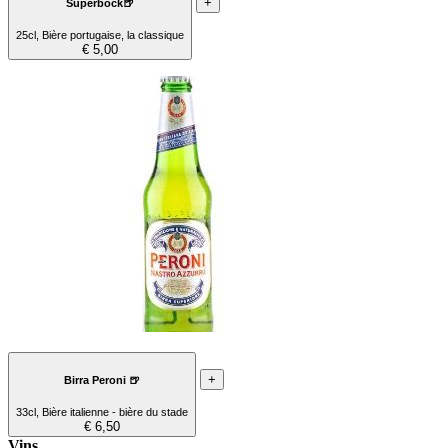
+
Superbock🍺
25cl, Bière portugaise, la classique
€ 5,00
+
Birra Peroni 🍺
33cl, Bière italienne - bière du stade
€ 6,50
Vins