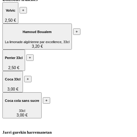
+
Volvic
2,50 €
+
Hamoud Boualem
La limonade algérienne par excellence, 33cl
3,20 €
+
Perrier 33cl
2,50 €
+
Coca 33cl
3,00 €
+
Coca cola sans sucre
33cl
3,00 €
Jarri gurekin harremanetan