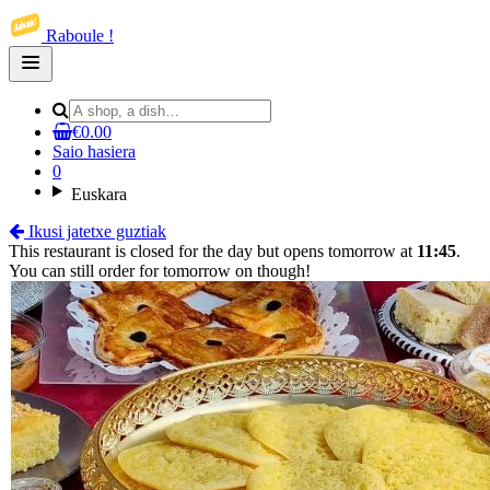
Raboule !
Open
main
menu
€0.00
Saio hasiera
0
Euskara
Ikusi jatetxe guztiak
This restaurant is closed for the day but opens tomorrow at
11:45
.
You can still order for tomorrow on though!