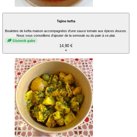
Tajine kefta
Boulettes de kefta maison accompagnées d'une sauce tomate aux épices douces.
Nous vous conseillons d'ajouter de la semoule ou du pain à ce plat.
Glutenik gabe
14,90 €
+