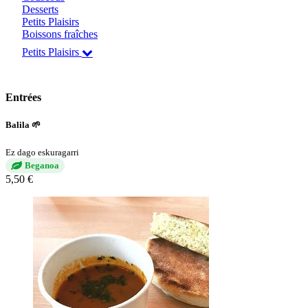
Desserts
Petits Plaisirs
Boissons fraîches
Petits Plaisirs
Entrées
Balila 🌱
Ez dago eskuragarri
Beganoa
5,50 €