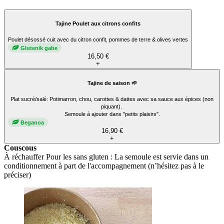
Tajine Poulet aux citrons confits
Poulet désossé cuit avec du citron confit, pommes de terre & olives vertes
Glutenik gabe
16,50 €
+
Tajine de saison 🌱
Plat sucré/salé: Potimarron, chou, carottes & dattes avec sa sauce aux épices (non
piquant).
Semoule à ajouter dans "petits plaisirs".
Beganoa
16,90 €
+
Couscous
À réchauffer Pour les sans gluten : La semoule est servie dans un
conditionnement à part de l'accompagnement (n’hésitez pas à le
préciser)