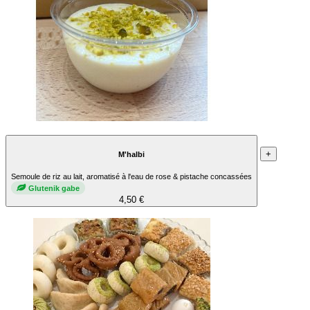
+
M'halbi
Semoule de riz au lait, aromatisé à l'eau de rose & pistache concassées
Glutenik gabe
4,50 €