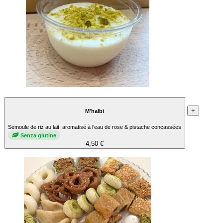
+
M'halbi
Semoule de riz au lait, aromatisé à l'eau de rose & pistache concassées
Senza glutine
4,50 €