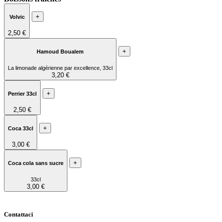
+
Volvic
2,50 €
+
Hamoud Boualem
La limonade algérienne par excellence, 33cl
3,20 €
+
Perrier 33cl
2,50 €
+
Coca 33cl
3,00 €
+
Coca cola sans sucre
33cl
3,00 €
Contattaci