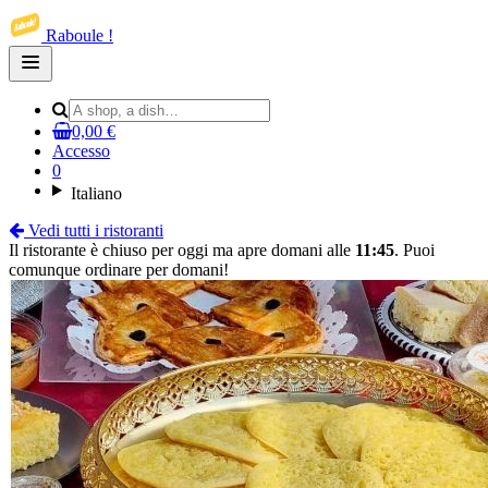
Raboule !
Open
main
menu
0,00 €
Accesso
0
Italiano
Vedi tutti i ristoranti
Il ristorante è chiuso per oggi ma apre domani alle
11:45
. Puoi
comunque ordinare per domani!