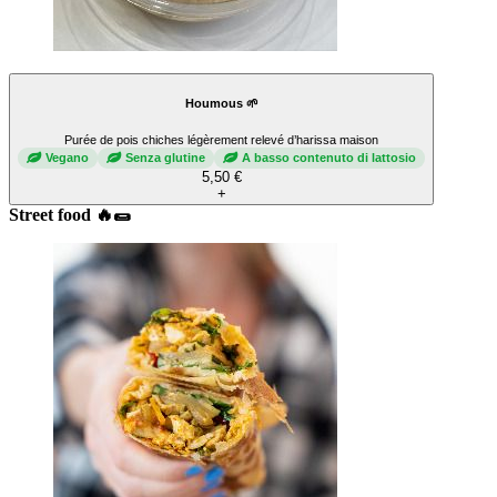
Houmous 🌱
Purée de pois chiches légèrement relevé d’harissa maison
Vegano
Senza glutine
A basso contenuto di lattosio
5,50 €
+
Street food 🔥🌯