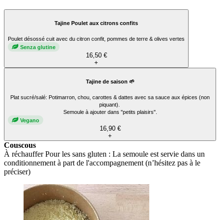
Tajine Poulet aux citrons confits
Poulet désossé cuit avec du citron confit, pommes de terre & olives vertes
Senza glutine
16,50 €
+
Tajine de saison 🌱
Plat sucré/salé: Potimarron, chou, carottes & dattes avec sa sauce aux épices (non
piquant).
Semoule à ajouter dans "petits plaisirs".
Vegano
16,90 €
+
Couscous
À réchauffer Pour les sans gluten : La semoule est servie dans un
conditionnement à part de l'accompagnement (n’hésitez pas à le
préciser)