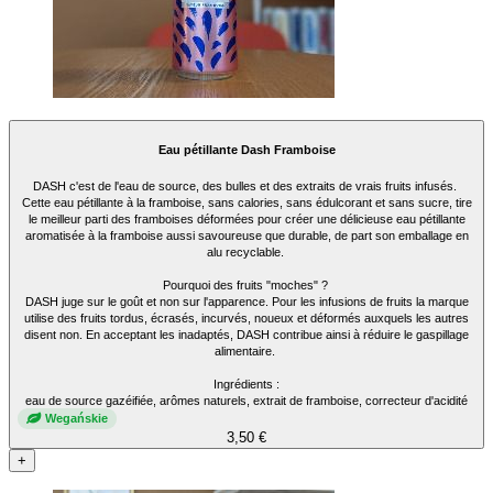
Eau pétillante Dash Framboise
DASH c'est de l'eau de source, des bulles et des extraits de vrais fruits infusés.
Cette eau pétillante à la framboise, sans calories, sans édulcorant et sans sucre, tire
le meilleur parti des framboises déformées pour créer une délicieuse eau pétillante
aromatisée à la framboise aussi savoureuse que durable, de part son emballage en
alu recyclable.
Pourquoi des fruits "moches" ?
DASH juge sur le goût et non sur l'apparence. Pour les infusions de fruits la marque
utilise des fruits tordus, écrasés, incurvés, noueux et déformés auxquels les autres
disent non. En acceptant les inadaptés, DASH contribue ainsi à réduire le gaspillage
alimentaire.
Ingrédients :
eau de source gazéifiée, arômes naturels, extrait de framboise, correcteur d'acidité
Wegańskie
3,50 €
+