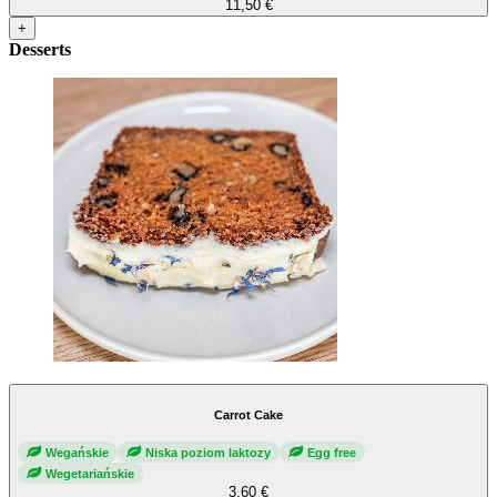
11,50 €
+
Desserts
Carrot Cake
Wegańskie
Niska poziom laktozy
Egg free
Wegetariańskie
3,60 €