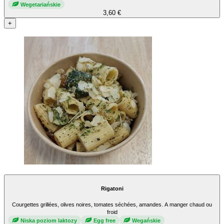
Wegetariańskie
3,60 €
+
Rigatoni
Courgettes grillées, olives noires, tomates séchées, amandes. A manger chaud ou
froid
Niska poziom laktozy
Egg free
Wegańskie