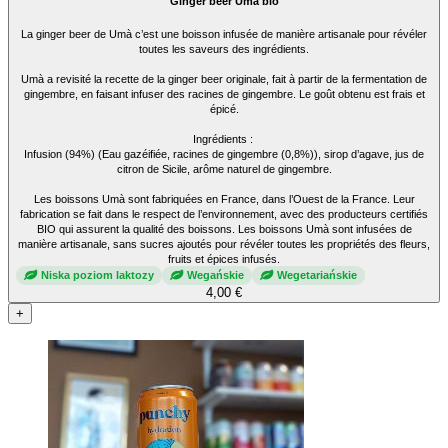
Ginger beer Umà bio
La ginger beer de Umà c’est une boisson infusée de manière artisanale pour révéler
toutes les saveurs des ingrédients.
Umà a revisité la recette de la ginger beer originale, fait à partir de la fermentation de
gingembre, en faisant infuser des racines de gingembre. Le goût obtenu est frais et
épicé.
Ingrédients :
Infusion (94%) (Eau gazéifiée, racines de gingembre (0,8%)), sirop d’agave, jus de
citron de Sicile, arôme naturel de gingembre.
Les boissons Umà sont fabriquées en France, dans l’Ouest de la France. Leur
fabrication se fait dans le respect de l’environnement, avec des producteurs certifiés
BIO qui assurent la qualité des boissons. Les boissons Umà sont infusées de
manière artisanale, sans sucres ajoutés pour révéler toutes les propriétés des fleurs,
fruits et épices infusés.
Niska poziom laktozy
Wegańskie
Wegetariańskie
4,00 €
+