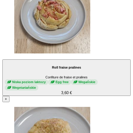
Roll fraise pralines
Confiture de fraise et pralines
Niska poziom laktozy
Egg free
Wegańskie
Wegetariańskie
3,60 €
+