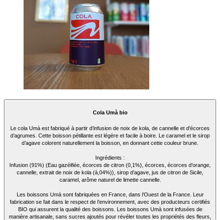
Cola Umà bio
Le cola Umà est fabriqué à partir d’infusion de noix de kola, de cannelle et d’écorces
d’agrumes. Cette boisson pétillante est légère et facile à boire. Le caramel et le sirop
d’agave colorent naturellement la boisson, en donnant cette couleur brune.
Ingrédients :
Infusion (91%) (Eau gazéifiée, écorces de citron (0,1%), écorces, écorces d’orange,
cannelle, extrait de noix de kola (à,04%)), sirop d’agave, jus de citron de Sicile,
caramel, arôme naturel de limette cannelle.
Les boissons Umà sont fabriquées en France, dans l’Ouest de la France. Leur
fabrication se fait dans le respect de l’environnement, avec des producteurs certifiés
BIO qui assurent la qualité des boissons. Les boissons Umà sont infusées de
manière artisanale, sans sucres ajoutés pour révéler toutes les propriétés des fleurs,