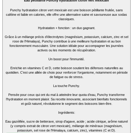
Eau pétillante Punchy hydratation citron vert mexicain
Punchy hydratation citron vert mexicain est une boisson pétillante fruitée, sans
caféine et faible en calories, elle offre une alternative saine et savoureuse aux sodas
classiques.
Hydratation + fonction : un duo gagnant.
Grâce à un mélange précis d’électrolytes (magnésium, potassium, calcium, zinc et sel
rose de l’Himalaya), Punchy contribue à une meilleure hydratation et au bon
fonctionnement musculaire. Une solution idéale pour accompagner les journées
actives ou les moments de récupération.
Un boost pour l’immunité.
Enrichie en vitamines C et D, cette boisson soutient les défenses naturelles au
quotidien. C’est une alliée de choix pour renforcer l’organisme, notamment en période
de fatigue ou de stress.
La touche Punchy.
Pensée pour ceux qui ont du mal à atteindre leur quota d’eau, Punchy transforme
l’hydratation en moment plaisir. Sa recette innovante, associant bienfaits fonctionnels
et goût naturel, révolutionne le segment des boissons bien-être.
Ingrédients:
Eau gazéifiée, sucre de betterave, sirop d'agave, acide ; acide citrique, arôme naturel
(y compris extrait de citron vert mexicain), mélange de minéraux (magnésium,
potassium, sel rose de l'Himalaya, calcium, zinc), vitamines (C et D).