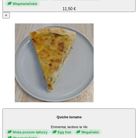
Wegetariańskie
11,50 €
+
Quiche lorraine
Emmental, lardons la Vie
Niska poziom laktozy
Egg free
Wegańskie
Wegetariańskie