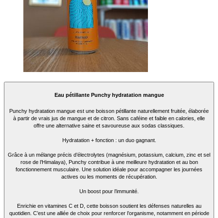
Eau pétillante Punchy hydratation mangue
Punchy hydratation mangue est une boisson pétillante naturellement fruitée, élaborée
à partir de vrais jus de mangue et de citron. Sans caféine et faible en calories, elle
offre une alternative saine et savoureuse aux sodas classiques.
Hydratation + fonction : un duo gagnant.
Grâce à un mélange précis d’électrolytes (magnésium, potassium, calcium, zinc et sel
rose de l’Himalaya), Punchy contribue à une meilleure hydratation et au bon
fonctionnement musculaire. Une solution idéale pour accompagner les journées
actives ou les moments de récupération.
Un boost pour l’immunité.
Enrichie en vitamines C et D, cette boisson soutient les défenses naturelles au
quotidien. C’est une alliée de choix pour renforcer l’organisme, notamment en période