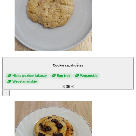
Cookie cacahuètes
Niska poziom laktozy
Egg free
Wegańskie
Wegetariańskie
3,36 €
+