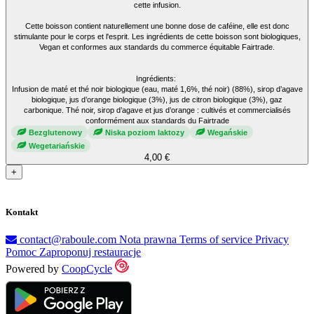
cette infusion.
Cette boisson contient naturellement une bonne dose de caféine, elle est donc
stimulante pour le corps et l'esprit. Les ingrédients de cette boisson sont biologiques,
Vegan et conformes aux standards du commerce équitable Fairtrade.
Ingrédients:
Infusion de maté et thé noir biologique (eau, maté 1,6%, thé noir) (88%), sirop d’agave
biologique, jus d’orange biologique (3%), jus de citron biologique (3%), gaz
carbonique. Thé noir, sirop d’agave et jus d’orange : cultivés et commercialisés
conformément aux standards du Fairtrade
Bezglutenowy
Niska poziom laktozy
Wegańskie
Wegetariańskie
4,00 €
+
Kontakt
contact@raboule.com
Nota prawna
Terms of service
Privacy
Pomoc
Zaproponuj restauracje
Powered by
CoopCycle