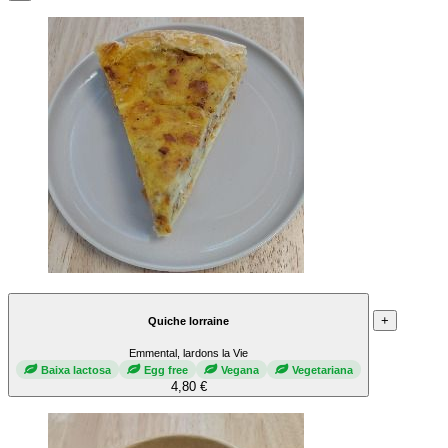
+
Quiche lorraine
Emmental, lardons la Vie
Baixa lactosa
Egg free
Vegana
Vegetariana
4,80 €