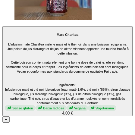
Mate Charitea
L'infusion maté ChariTea mêle le maté et le thé noir dans une boisson revigorante.
Une pointe de jus d'orange et de jus de citron viennent apporter une touche fruitée à
cette infusion.
Cette boisson contient naturellement une bonne dose de caféine, elle est donc
stimulante pour le corps et l'esprit. Les ingrédients de cette boisson sont biologiques,
Vegan et conformes aux standards du commerce équitable Fairtrade.
Ingrédients:
Infusion de maté et thé noir biologique (eau, maté 1,6%, thé noir) (88%), sirop d’agave
biologique, jus d’orange biologique (3%), jus de citron biologique (3%), gaz
carbonique. Thé noir, sirop d’agave et jus d’orange : cultivés et commercialisés
conformément aux standards du Fairtrade
Sense gluten
Baixa lactosa
Vegana
Vegetariana
4,00 €
+