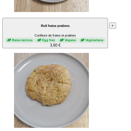
+
Roll fraise pralines
Confiture de fraise et pralines
Baixa lactosa
Egg free
Vegana
Vegetariana
3,60 €