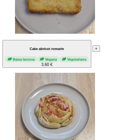
+
Cake abricot romarin
Baixa lactosa
Vegana
Vegetariana
3,60 €