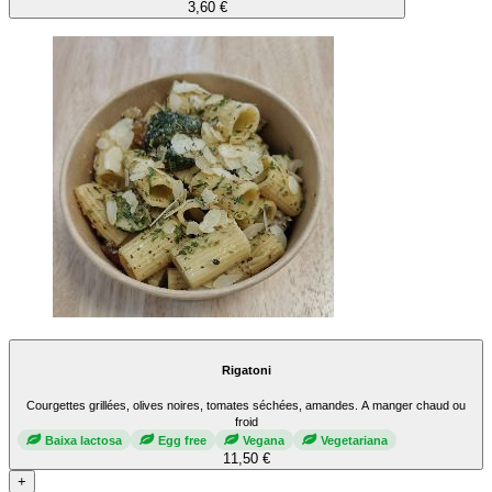
3,60 €
Rigatoni
Courgettes grillées, olives noires, tomates séchées, amandes. A manger chaud ou
froid
Baixa lactosa
Egg free
Vegana
Vegetariana
11,50 €
+