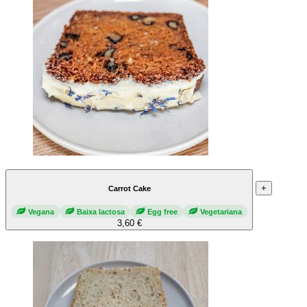
+
Carrot Cake
Vegana
Baixa lactosa
Egg free
Vegetariana
3,60 €