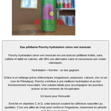
Eau pétillante Punchy hydratation citron vert mexicain
Punchy hydratation citron vert mexicain est une boisson pétillante fruitée, sans
caféine et faible en calories, elle offre une alternative saine et savoureuse aux sodas
classiques.
Hydratation + fonction : un duo gagnant.
Grâce à un mélange précis d’électrolytes (magnésium, potassium, calcium, zinc et sel
rose de l’Himalaya), Punchy contribue à une meilleure hydratation et au bon
fonctionnement musculaire. Une solution idéale pour accompagner les journées
actives ou les moments de récupération.
Un boost pour l’immunité.
Enrichie en vitamines C et D, cette boisson soutient les défenses naturelles au
quotidien. C’est une alliée de choix pour renforcer l’organisme, notamment en période
de fatigue ou de stress.