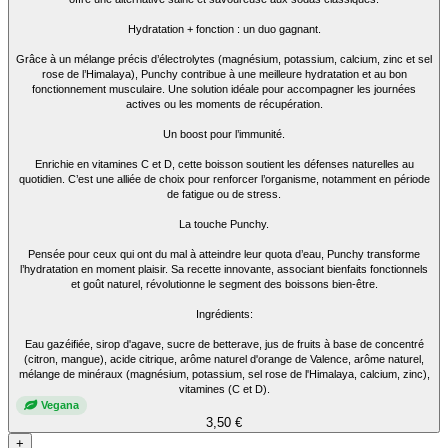
Hydratation + fonction : un duo gagnant.
Grâce à un mélange précis d’électrolytes (magnésium, potassium, calcium, zinc et sel
rose de l’Himalaya), Punchy contribue à une meilleure hydratation et au bon
fonctionnement musculaire. Une solution idéale pour accompagner les journées
actives ou les moments de récupération.
Un boost pour l’immunité.
Enrichie en vitamines C et D, cette boisson soutient les défenses naturelles au
quotidien. C’est une alliée de choix pour renforcer l’organisme, notamment en période
de fatigue ou de stress.
La touche Punchy.
Pensée pour ceux qui ont du mal à atteindre leur quota d’eau, Punchy transforme
l’hydratation en moment plaisir. Sa recette innovante, associant bienfaits fonctionnels
et goût naturel, révolutionne le segment des boissons bien-être.
Ingrédients:
Eau gazéifiée, sirop d'agave, sucre de betterave, jus de fruits à base de concentré
(citron, mangue), acide citrique, arôme naturel d'orange de Valence, arôme naturel,
mélange de minéraux (magnésium, potassium, sel rose de l'Himalaya, calcium, zinc),
vitamines (C et D).
Vegana
3,50 €
+