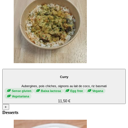
Curry
Aubergines, pois chiches, oignons au lait de coco, riz basmati
Sense gluten
Baixa lactosa
Egg free
Vegana
Vegetariana
11,50 €
+
Desserts