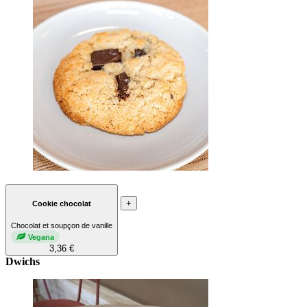
+
Cookie chocolat
Chocolat et soupçon de vanille
Vegana
3,36 €
Dwichs