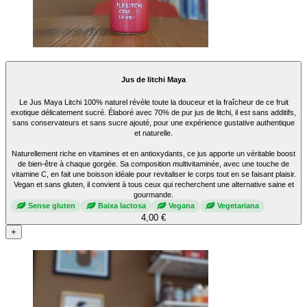
Jus de litchi Maya
Le Jus Maya Litchi 100% naturel révèle toute la douceur et la fraîcheur de ce fruit
exotique délicatement sucré. Élaboré avec 70% de pur jus de litchi, il est sans additifs,
sans conservateurs et sans sucre ajouté, pour une expérience gustative authentique
et naturelle.
Naturellement riche en vitamines et en antioxydants, ce jus apporte un véritable boost
de bien-être à chaque gorgée. Sa composition multivitaminée, avec une touche de
vitamine C, en fait une boisson idéale pour revitaliser le corps tout en se faisant plaisir.
Vegan et sans gluten, il convient à tous ceux qui recherchent une alternative saine et
gourmande.
Sense gluten
Baixa lactosa
Vegana
Vegetariana
4,00 €
+