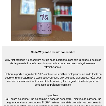
Soda Why not Grenade concombre
Why Not grenade & concombre est un soda pétillant qui associe la douceur acidulée
de la grenade à la fraîcheur du concombre pour une boisson hydratante et
rafraichissante.
Élaboré à partir d’ingrédients 100% naturels et certifiés biologiques, ce soda faible en
sucre offre une alternative saine et savoureuse aux boissons classiques. Idéal pour
une consommation à tout moment de la journée, il se déguste bien frais pour une
sensation de fraîcheur optimale.
Ingrédients:
Eau, sucre de canne*, jus de pomme à base de concentré*, dioxyde de carbone, jus
de grenade à base de concentré* (7%), arôme naturel de grenade, jus de sureau à
base de concentré*, arôme naturel de concombre, jus de citron à base de concentré*.