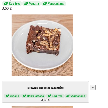
Egg free
Vegana
Vegetariana
3,60 €
+
Brownie chocolat cacahuète
Vegana
Baixa lactosa
Egg free
Vegetariana
3,60 €