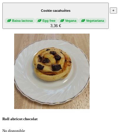
+
Cookie cacahuètes
Baixa lactosa
Egg free
Vegana
Vegetariana
3,36 €
Roll abricot chocolat
No disponible