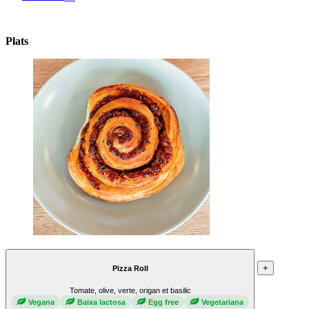
Plats
+
Pizza Roll
Tomate, olive, verte, origan et basilic
Vegana
Baixa lactosa
Egg free
Vegetariana