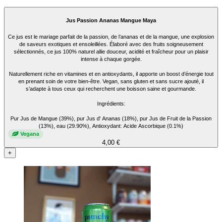
Jus Passion Ananas Mangue Maya
Ce jus est le mariage parfait de la passion, de l’ananas et de la mangue, une explosion
de saveurs exotiques et ensoleillées. Élaboré avec des fruits soigneusement
sélectionnés, ce jus 100% naturel allie douceur, acidité et fraîcheur pour un plaisir
intense à chaque gorgée.
Naturellement riche en vitamines et en antioxydants, il apporte un boost d’énergie tout
en prenant soin de votre bien-être. Vegan, sans gluten et sans sucre ajouté, il
s’adapte à tous ceux qui recherchent une boisson saine et gourmande.
Ingrédients:
Pur Jus de Mangue (39%), pur Jus d' Ananas (18%), pur Jus de Fruit de la Passion
(13%), eau (29.90%), Antioxydant: Acide Ascorbique (0.1%)
Vegana
4,00 €
+