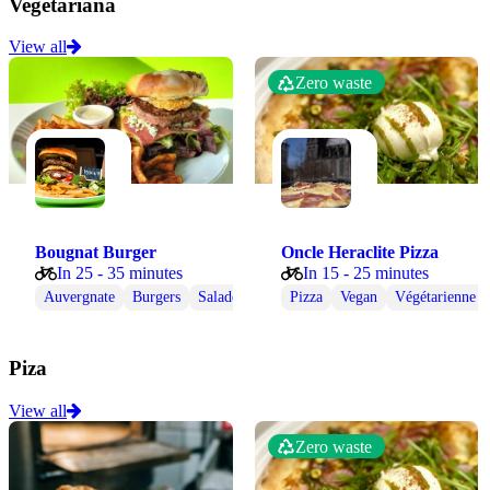
Vegetariana
View all
Zero waste
Bougnat Burger
Oncle Heraclite Pizza
In 25 - 35 minutes
In 15 - 25 minutes
Auvergnate
Burgers
Salades
Végétarienne
Pizza
Vegan
Wraps
Végétarienne
Piza
View all
Zero waste