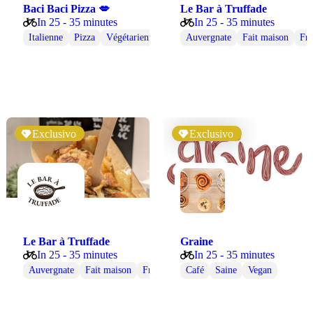
Baci Baci Pizza 💋
Le Bar à Truffade
In 25 - 35 minutes
In 25 - 35 minutes
ment des produits frais…
Italienne
Pizza
Végétarienne
Auvergnate
Fait maison
Fra
Exclusivo
Exclusivo
Le Bar à Truffade
Graine
In 25 - 35 minutes
In 25 - 35 minutes
e
Auvergnate
Fait maison
Française
Café
Saine
Vegan