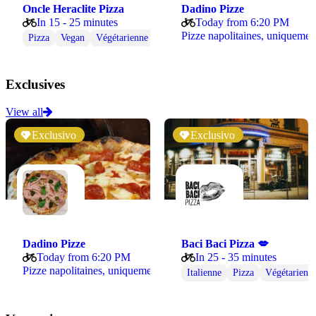
Oncle Heraclite Pizza
Dadino Pizze
In 15 - 25 minutes
Today from 6:20 PM
Pizze napolitaines, unique
Pizza
Vegan
Végétarienne
Exclusives
View all
Exclusivo
Exclusivo
Dadino Pizze
Baci Baci Pizza 💋
Today from 6:20 PM
In 25 - 35 minutes
Pizze napolitaines, uniquement des produits frais…
Italienne
Pizza
Végétarienn