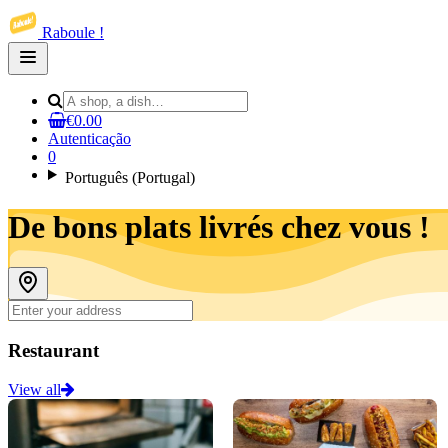
Raboule !
Open
main
menu
€0.00
Autenticação
0
Português (Portugal)
De bons plats livrés chez vous !
Restaurant
View all