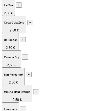
+
Ice Tea
2,50 €
+
Coca-Cola Zéro
2,50 €
+
Dr Pepper
2,50 €
+
Canada Dry
2,50 €
+
San Pellegrino
2,50 €
+
Minute Maid Orange
2,50 €
+
Limonade