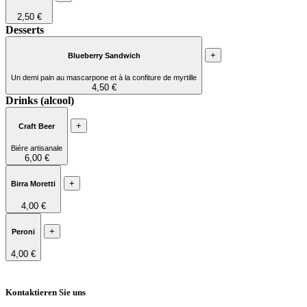
2,50 €
Desserts
+
Blueberry Sandwich
Un demi pain au mascarpone et à la confiture de myrtille
4,50 €
Drinks (alcool)
+
Craft Beer
Biére artisanale
6,00 €
+
Birra Moretti
4,00 €
+
Peroni
4,00 €
Kontaktieren Sie uns