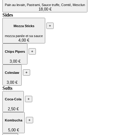
Pain au levain, Pastrami, Sauce truffe, Comté, Mesclun
18,00 €
Sides
+
Mozza Sticks
mozza panée et sa sauce
4,00 €
+
Chips Pipers
3,00 €
+
Coleslaw
3,00 €
Softs
+
Coca-Cola
2,50 €
+
Kombucha
5,00 €