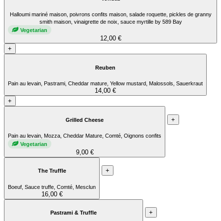
Halloumi mariné maison, poivrons confits maison, salade roquette, pickles de granny
smith maison, vinaigrette de noix, sauce myrtille by 589 Bay
Vegetarian
12,00 €
+
Reuben
Pain au levain, Pastrami, Cheddar mature, Yellow mustard, Malossols, Sauerkraut
14,00 €
+
+
Grilled Cheese
Pain au levain, Mozza, Cheddar Mature, Comté, Oignons confits
Vegetarian
9,00 €
+
The Truffle
Boeuf, Sauce truffe, Comté, Mesclun
16,00 €
+
Pastrami & Truffle