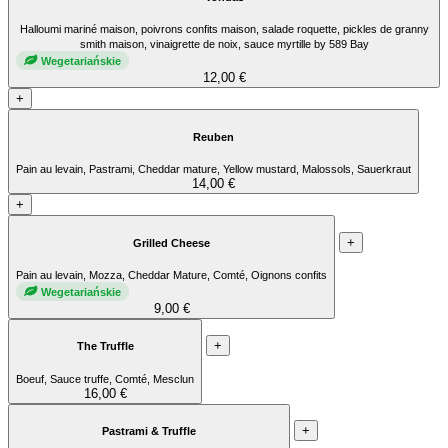
Halloumi mariné maison, poivrons confits maison, salade roquette, pickles de granny
smith maison, vinaigrette de noix, sauce myrtille by 589 Bay
Wegetariańskie
12,00 €
+
Reuben
Pain au levain, Pastrami, Cheddar mature, Yellow mustard, Malossols, Sauerkraut
14,00 €
+
+
Grilled Cheese
Pain au levain, Mozza, Cheddar Mature, Comté, Oignons confits
Wegetariańskie
9,00 €
+
The Truffle
Boeuf, Sauce truffe, Comté, Mesclun
16,00 €
+
Pastrami & Truffle