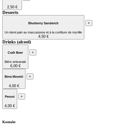
2,50 €
Desserts
+
Blueberry Sandwich
Un demi pain au mascarpone et à la confiture de myrtille
4,50 €
Drinks (alcool)
+
Craft Beer
Biére artisanale
6,00 €
+
Birra Moretti
4,00 €
+
Peroni
4,00 €
Kontakt