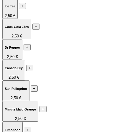
+
Ice Tea
2,50 €
+
Coca-Cola Zéro
2,50 €
+
Dr Pepper
2,50 €
+
Canada Dry
2,50 €
+
San Pellegrino
2,50 €
+
Minute Maid Orange
2,50 €
+
Limonade