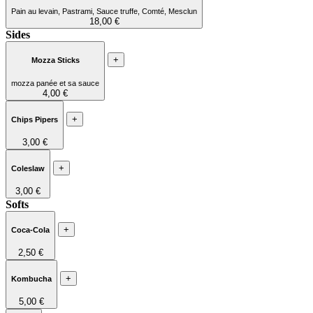
Pain au levain, Pastrami, Sauce truffe, Comté, Mesclun
18,00 €
Sides
+
Mozza Sticks
mozza panée et sa sauce
4,00 €
+
Chips Pipers
3,00 €
+
Coleslaw
3,00 €
Softs
+
Coca-Cola
2,50 €
+
Kombucha
5,00 €