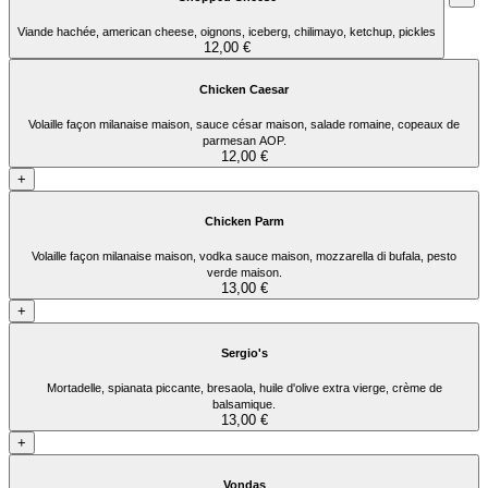
Viande hachée, american cheese, oignons, iceberg, chilimayo, ketchup, pickles
12,00 €
Chicken Caesar
Volaille façon milanaise maison, sauce césar maison, salade romaine, copeaux de
parmesan AOP.
12,00 €
+
Chicken Parm
Volaille façon milanaise maison, vodka sauce maison, mozzarella di bufala, pesto
verde maison.
13,00 €
+
Sergio's
Mortadelle, spianata piccante, bresaola, huile d'olive extra vierge, crème de
balsamique.
13,00 €
+
Vondas