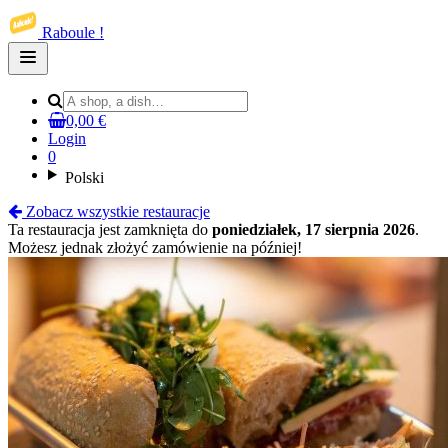
Raboule !
Open
main
menu
0,00 €
Login
0
Polski
Zobacz wszystkie restauracje
Ta restauracja jest zamknięta do
poniedziałek, 17 sierpnia 2026
.
Możesz jednak złożyć zamówienie na później!